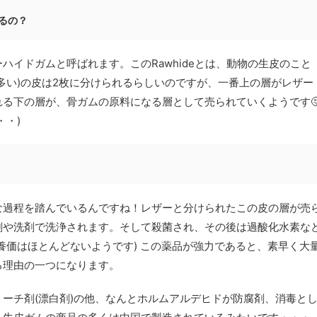
いるの？
ハイドガムと呼ばれます。このRawhideとは、動物の生皮のこと
多い)の皮は2枚に分けられるらしいのですが、一番上の層がレザー
る下の層が、骨ガムの原料になる層として売られていくようです
・・)
な過程を踏んでいるんですね！レザーと分けられたこの皮の層が売
剤や洗剤で洗浄されます。そして殺菌され、その後は過酸化水素な
養価はほとんどないようです) この薬品が強力であると、素早く大
る理由の一つになります。
ーチ剤(漂白剤)の他、なんとホルムアルデヒドが防腐剤、消毒と