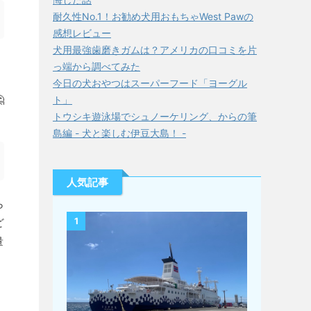
耐久性No.1！お勧め犬用おもちゃWest Pawの
感想レビュー
犬用最強歯磨きガムは？アメリカの口コミを片
っ端から調べてみた
今日の犬おやつはスーパーフード「ヨーグル

ト」
トウシキ遊泳場でシュノーケリング、からの筆
島編 - 犬と楽しむ伊豆大島！ -
人気記事
ら
1
ど
量
し