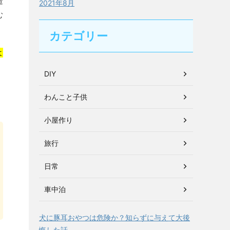
造
2021年8月
む
カテゴリー
よ
DIY
わんこと子供
小屋作り
旅行
日常
車中泊
犬に豚耳おやつは危険か？知らずに与えて大後
悔した話