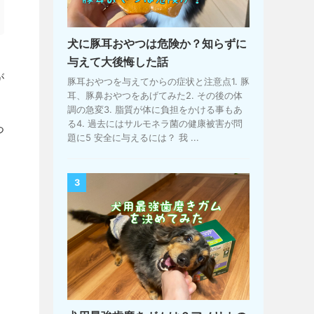
犬に豚耳おやつは危険か？知らずに
与えて大後悔した話
が
豚耳おやつを与えてからの症状と注意点1. 豚
耳、豚鼻おやつをあげてみた2. その後の体
調の急変3. 脂質が体に負担をかける事もあ
る4. 過去にはサルモネラ菌の健康被害が問
つ
題に5 安全に与えるには？ 我 ...
3