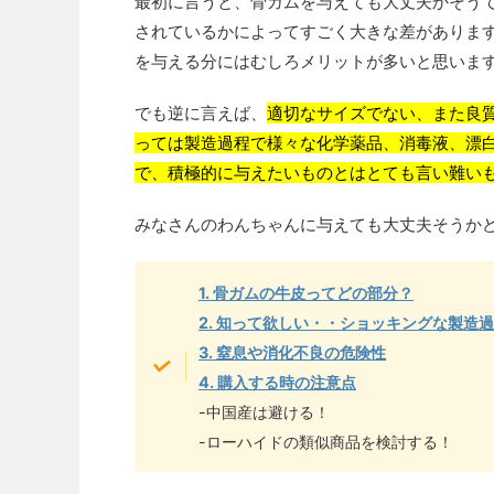
最初に言うと、骨ガムを与えても大丈夫かそう
されているかによってすごく大きな差がありま
を与える分にはむしろメリットが多いと思います
でも逆に言えば、
適切なサイズでない、また良
っては製造過程で様々な化学薬品、消毒液、漂
で、積極的に与えたいものとはとても言い難い
みなさんのわんちゃんに与えても大丈夫そうか
1. 骨ガムの牛皮ってどの部分？
2. 知って欲しい・・ショッキングな製造
3. 窒息や消化不良の危険性
4. 購入する時の注意点
-中国産は避ける！
-ローハイドの類似商品を検討する！