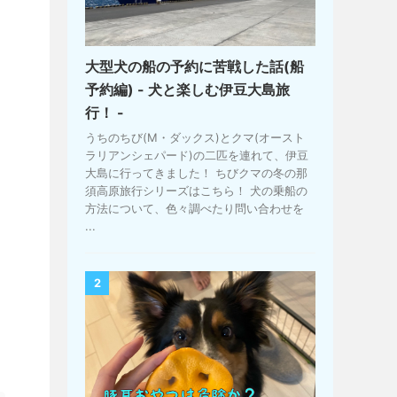
大型犬の船の予約に苦戦した話(船
予約編) - 犬と楽しむ伊豆大島旅
行！ -
うちのちび(M・ダックス)とクマ(オースト
ラリアンシェパード)の二匹を連れて、伊豆
大島に行ってきました！ ちびクマの冬の那
須高原旅行シリーズはこちら！ 犬の乗船の
方法について、色々調べたり問い合わせを
...
2