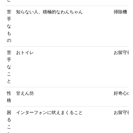
苦
知らない人、積極的なわんちゃん
掃除機
手
な
も
の
苦
おトイレ
お留守番
手
な
こ
と
性
甘えん坊
好奇心の
格
困
インターフォンに吠えまくること
お留守番
る
こ