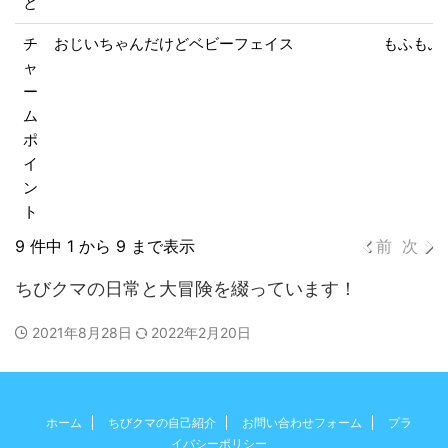
と
チ
おじいちゃんだけどベビーフェイス
もふもふ
ャ
ー
ム
ポ
イ
ン
ト
9 件中 1 から 9 まで表示
前
次
ちびクマの日常と大冒険を綴っています！
2021年8月28日
2022年2月20日
ホーム
ちびクマの自己紹介
お問い合わせフォーム
プラ
イバシーポリシー