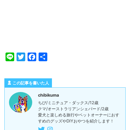
L
T
F
共
i
w
a
有
n
i
c
e
t
e
この記事を書いた人
t
b
chibikuma
e
o
ちび/ミニチュア・ダックス/12歳
r
o
クマ/オーストラリアンシェパード/2歳
愛犬と楽しめる旅行やペットオーナーにおす
k
すめのグッズやDIYおやつを紹介します！