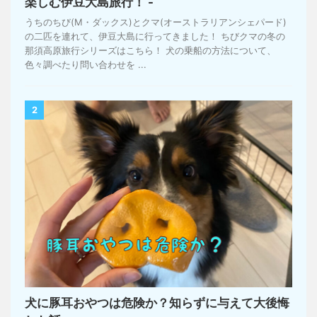
楽しむ伊豆大島旅行！ -
うちのちび(M・ダックス)とクマ(オーストラリアンシェパード)
の二匹を連れて、伊豆大島に行ってきました！ ちびクマの冬の
那須高原旅行シリーズはこちら！ 犬の乗船の方法について、
色々調べたり問い合わせを ...
2
犬に豚耳おやつは危険か？知らずに与えて大後悔