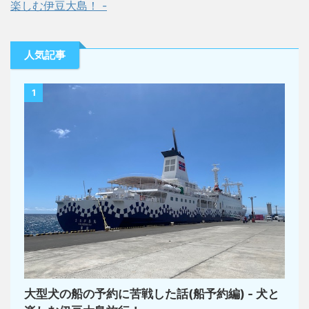
楽しむ伊豆大島！ -
人気記事
1
大型犬の船の予約に苦戦した話(船予約編) - 犬と