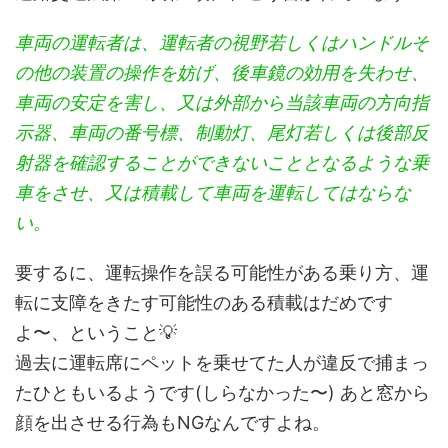
車両の運転者は、運転者の視野若しくはハンドルそ
の他の装置の操作を妨げ、後車鏡の効用を失わせ、
車両の安定を害し、又は外部から当該車両の方向指
示器、車両の番号標、制動灯、尾灯若しくは後部反
射器を確認することができないこととなるような乗
車をさせ、又は積載して車両を運転してはならな
い。
要するに、運転操作を誤る可能性がある乗り方、運
転に支障をきたす可能性のある積載はだめです
よ〜、ということ💡
過去に運転席にペットを乗せてた人が違反で捕まっ
たひともいるようです(しらなかった〜) あと窓から
顔を出させる行為もNGなんですよね。