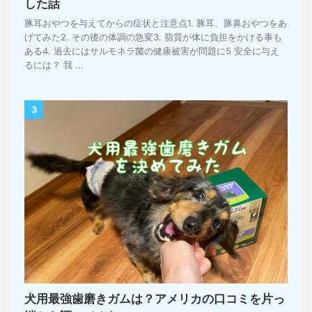
した話
豚耳おやつを与えてからの症状と注意点1. 豚耳、豚鼻おやつをあ
げてみた2. その後の体調の急変3. 脂質が体に負担をかける事も
ある4. 過去にはサルモネラ菌の健康被害が問題に5 安全に与え
るには？ 我 ...
3
犬用最強歯磨きガムは？アメリカの口コミを片っ