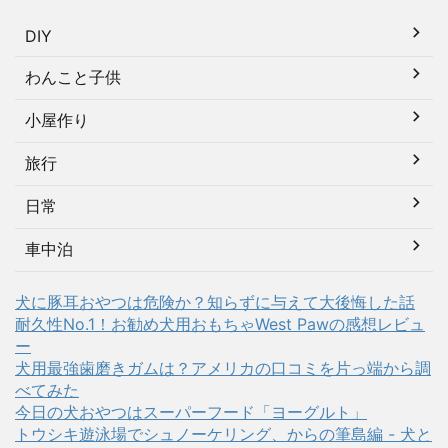
DIY
わんこと子供
小屋作り
旅行
日常
車中泊
犬に豚耳おやつは危険か？知らずに与えて大後悔した話
耐久性No.1！お勧め犬用おもちゃWest Pawの感想レビュ
ー
犬用最強歯磨きガムは？アメリカの口コミを片っ端から調
べてみた
今日の犬おやつはスーパーフード「ヨーグルト」
トウシキ遊泳場でシュノーケリング、からの筆島編 - 犬と