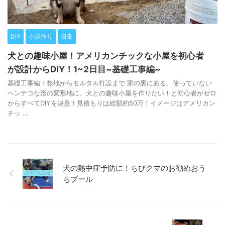
DIY
小屋作り
日常
犬との趣味小屋！アメリカンチックな小屋を初心者
が設計からDIY！1~2日目~基礎工事編~
基礎工事編：整地からモルタル打設まで 家の裏にある、使っていない
ヘンテコな形の変形地に、犬との趣味小屋を作りたい！と初心者がゼロ
からすべてDIYを決意！見積もりは総額約50万！イメージはアメリカン
チッ ...
犬の熱中症予防に！ちびクマのお勧めおう
ちプール