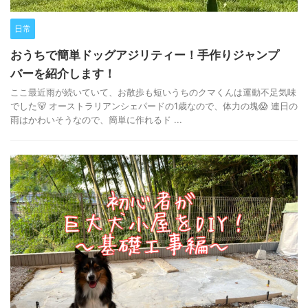
日常
おうちで簡単ドッグアジリティー！手作りジャンプ
バーを紹介します！
ここ最近雨が続いていて、お散歩も短いうちのクマくんは運動不足気味
でした🐻 オーストラリアンシェパードの1歳なので、体力の塊😱 連日の
雨はかわいそうなので、簡単に作れるド ...