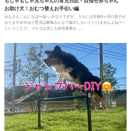
もじゃもじゃ兄ちゃんの育児日記 - 目指せ赤ちゃん
お助け犬！おむつ替えお手伝い編
みなさんこんにちは〜🤗 いきなりですが、うちには生後6ヶ月の息子が
おります👶やはり育児は家族みんなで協力しないといけませんよね〜！
ということで、うちでは犬にも担当業務を ...