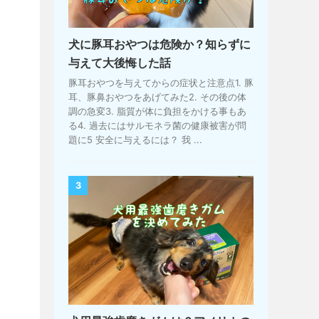
犬に豚耳おやつは危険か？知らずに
与えて大後悔した話
豚耳おやつを与えてからの症状と注意点1. 豚
耳、豚鼻おやつをあげてみた2. その後の体
調の急変3. 脂質が体に負担をかける事もあ
る4. 過去にはサルモネラ菌の健康被害が問
題に5 安全に与えるには？ 我 ...
3