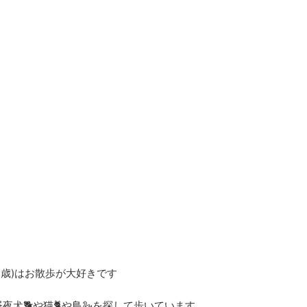
1歳)はお散歩が大好きです
犬🐕や猫🐈や鳥🦢を探して歩いています