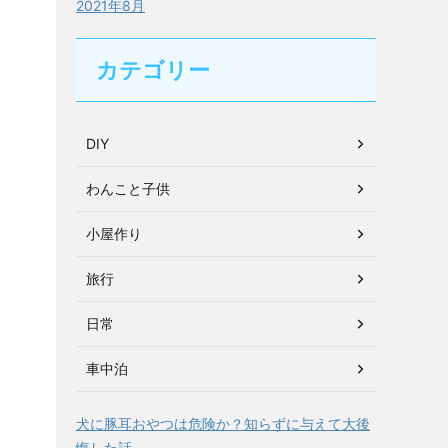
2021年8月
カテゴリー
DIY
わんこと子供
小屋作り
旅行
日常
車中泊
犬に豚耳おやつは危険か？知らずに与えて大後
悔した話