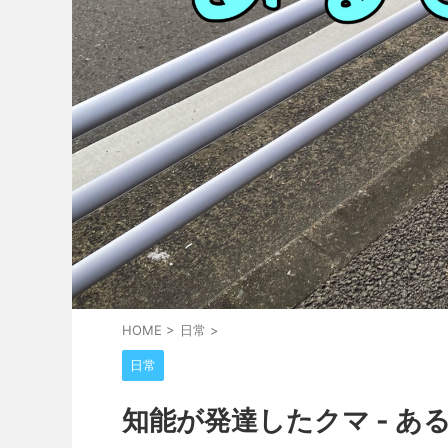
HOME
>
日常
>
日常
知能が発達したクマ - ある