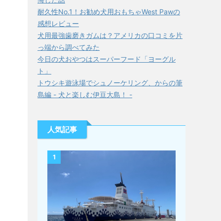
耐久性No.1！お勧め犬用おもちゃWest Pawの
感想レビュー
犬用最強歯磨きガムは？アメリカの口コミを片
っ端から調べてみた
今日の犬おやつはスーパーフード「ヨーグル
ト」
トウシキ遊泳場でシュノーケリング、からの筆
島編 - 犬と楽しむ伊豆大島！ -
人気記事
1