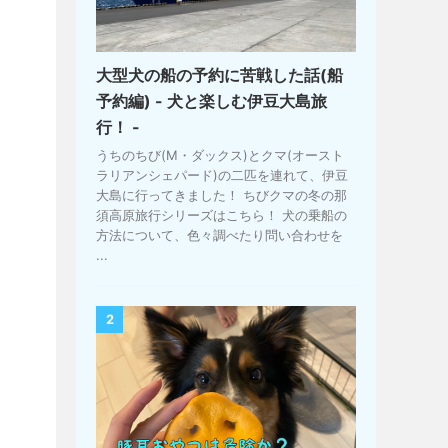
大型犬の船の予約に苦戦した話(船
予約編) - 犬と楽しむ伊豆大島旅
行！ -
うちのちび(M・ダックス)とクマ(オースト
ラリアンシェパード)の二匹を連れて、伊豆
大島に行ってきました！ ちびクマの冬の那
須高原旅行シリーズはこちら！ 犬の乗船の
方法について、色々調べたり問い合わせを
...
2