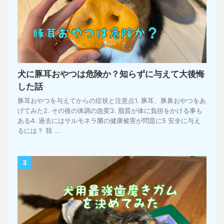
犬に豚耳おやつは危険か？知らずに与えて大後悔
した話
豚耳おやつを与えてからの症状と注意点1. 豚耳、豚鼻おやつをあ
げてみた2. その後の体調の急変3. 脂質が体に負担をかける事も
ある4. 過去にはサルモネラ菌の健康被害が問題に5 安全に与え
るには？ 我 ...
3