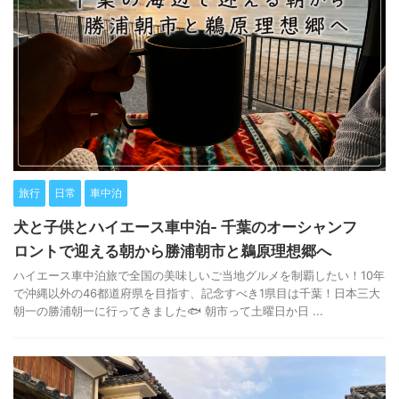
旅行
日常
車中泊
犬と子供とハイエース車中泊- 千葉のオーシャンフ
ロントで迎える朝から勝浦朝市と鵜原理想郷へ
ハイエース車中泊旅で全国の美味しいご当地グルメを制覇したい！10年
で沖縄以外の46都道府県を目指す、記念すべき1県目は千葉！日本三大
朝一の勝浦朝一に行ってきました🐟 朝市って土曜日か日 ...