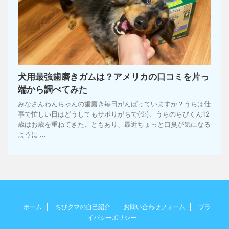
犬用最強歯磨きガムは？アメリカの口コミを片っ
端から調べてみた
みなさんわんちゃんの歯磨き毎日がんばっていますか？うちは仕
事で忙しい日はどうしてもサボりがちで(💦)、うちのちびくん12
歳はお歳を重ねてきたこともあり、最近ちょっと口臭が気になる
ように ...
ホーム
ちびクマの自己紹介
お問い合わせフォーム
プラ
イバシーポリシー