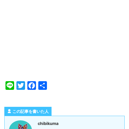
L
T
F
共
i
w
a
有
n
i
c
e
t
e
この記事を書いた人
t
b
chibikuma
e
o