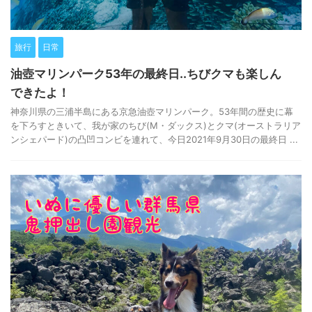
旅行
日常
油壺マリンパーク53年の最終日..ちびクマも楽しん
できたよ！
神奈川県の三浦半島にある京急油壺マリンパーク。53年間の歴史に幕
を下ろすときいて、我が家のちび(M・ダックス)とクマ(オーストラリア
ンシェパード)の凸凹コンビを連れて、今日2021年9月30日の最終日 ...