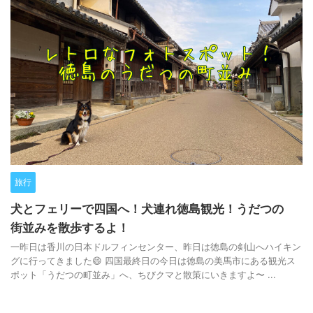
旅行
犬とフェリーで四国へ！犬連れ徳島観光！うだつの
街並みを散歩するよ！
一昨日は香川の日本ドルフィンセンター、昨日は徳島の剣山へハイキン
グに行ってきました😄 四国最終日の今日は徳島の美馬市にある観光ス
ポット「うだつの町並み」へ、ちびクマと散策にいきますよ〜 ...