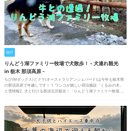
旅行
りんどう湖ファミリー牧場で犬散歩！ - 犬連れ観光
in 栃木 那須高原 -
ちび(Mダックス)とクマ(オーストラリアンシェパード)は今年も栃木県
の那須高原で年越しです！ 1. ワンコが嬉しい宿泊施設「くるみの木」
と雪情報2. 犬と行ける那須元旦観光！「りんどう湖ファミリー牧場 ...