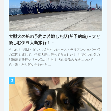
大型犬の船の予約に苦戦した話(船予約編) - 犬と
楽しむ伊豆大島旅行！ -
うちのちび(M・ダックス)とクマ(オーストラリアンシェパード)
の二匹を連れて、伊豆大島に行ってきました！ ちびクマの冬の
那須高原旅行シリーズはこちら！ 犬の乗船の方法について、
色々調べたり問い合わせを ...
2