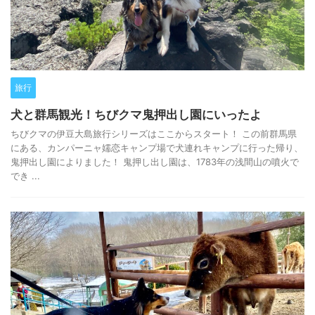
旅行
犬と群馬観光！ちびクマ鬼押出し園にいったよ
ちびクマの伊豆大島旅行シリーズはここからスタート！ この前群馬県
にある、カンパーニャ嬬恋キャンプ場で犬連れキャンプに行った帰り、
鬼押出し園によりました！ 鬼押し出し園は、1783年の浅間山の噴火で
でき ...