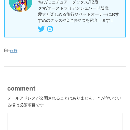
ちび/ミニチュア・ダックス/12歳
r
o
クマ/オーストラリアンシェパード/2歳
愛犬と楽しめる旅行やペットオーナーにおす
k
すめのグッズやDIYおやつを紹介します！
-
旅行
comment
メールアドレスが公開されることはありません。
*
が付いてい
る欄は必須項目です