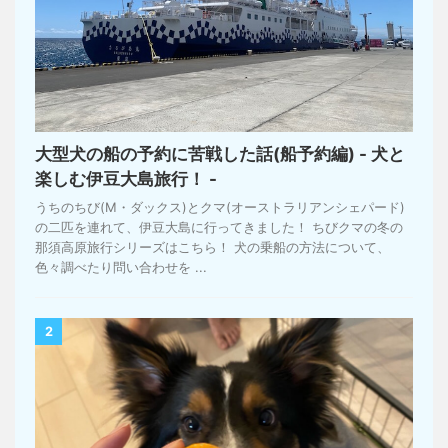
大型犬の船の予約に苦戦した話(船予約編) - 犬と
楽しむ伊豆大島旅行！ -
うちのちび(M・ダックス)とクマ(オーストラリアンシェパード)
の二匹を連れて、伊豆大島に行ってきました！ ちびクマの冬の
那須高原旅行シリーズはこちら！ 犬の乗船の方法について、
色々調べたり問い合わせを ...
2