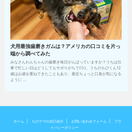
犬用最強歯磨きガムは？アメリカの口コミを片っ
端から調べてみた
みなさんわんちゃんの歯磨き毎日がんばっていますか？うちは仕
事で忙しい日はどうしてもサボりがちで(💦)、うちのちびくん12
歳はお歳を重ねてきたこともあり、最近ちょっと口臭が気になる
ように ...
ホーム
ちびクマの自己紹介
お問い合わせフォーム
プラ
イバシーポリシー