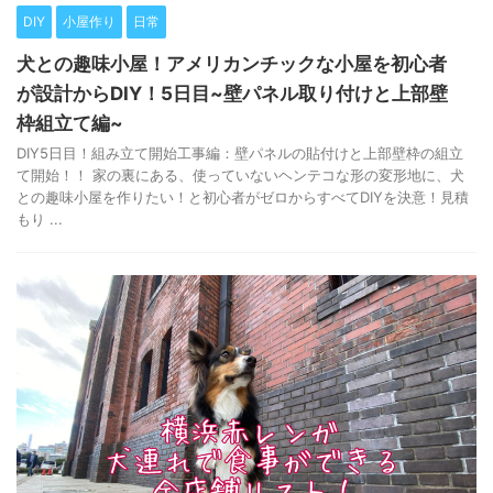
DIY
小屋作り
日常
犬との趣味小屋！アメリカンチックな小屋を初心者
が設計からDIY！5日目~壁パネル取り付けと上部壁
枠組立て編~
DIY5日目！組み立て開始工事編：壁パネルの貼付けと上部壁枠の組立
て開始！！ 家の裏にある、使っていないヘンテコな形の変形地に、犬
との趣味小屋を作りたい！と初心者がゼロからすべてDIYを決意！見積
もり ...