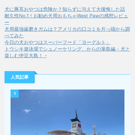
犬に豚耳おやつは危険か？知らずに与えて大後悔した話
耐久性No.1！お勧め犬用おもちゃWest Pawの感想レビュ
ー
犬用最強歯磨きガムは？アメリカの口コミを片っ端から調
べてみた
今日の犬おやつはスーパーフード「ヨーグルト」
トウシキ遊泳場でシュノーケリング、からの筆島編 - 犬と
楽しむ伊豆大島！ -
人気記事
1