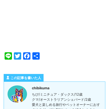
L
T
F
共
i
w
a
有
n
i
c
e
t
e
この記事を書いた人
t
b
chibikuma
e
o
ちび/ミニチュア・ダックス/12歳
r
o
クマ/オーストラリアンシェパード/2歳
愛犬と楽しめる旅行やペットオーナーにおす
k