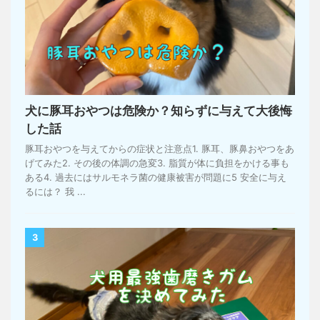
犬に豚耳おやつは危険か？知らずに与えて大後悔
した話
豚耳おやつを与えてからの症状と注意点1. 豚耳、豚鼻おやつをあ
げてみた2. その後の体調の急変3. 脂質が体に負担をかける事も
ある4. 過去にはサルモネラ菌の健康被害が問題に5 安全に与え
るには？ 我 ...
3