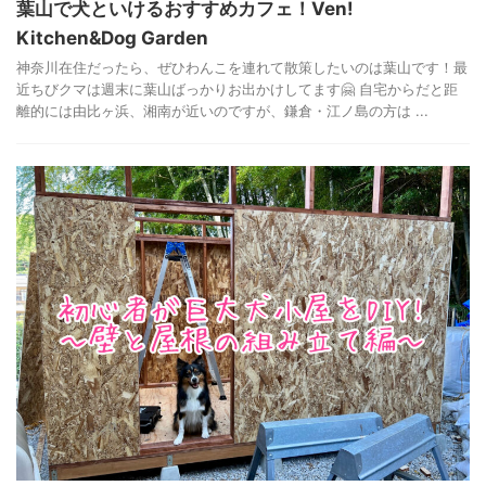
葉山で犬といけるおすすめカフェ！Ven!
Kitchen&Dog Garden
神奈川在住だったら、ぜひわんこを連れて散策したいのは葉山です！最
近ちびクマは週末に葉山ばっかりお出かけしてます🤗 自宅からだと距
離的には由比ヶ浜、湘南が近いのですが、鎌倉・江ノ島の方は ...